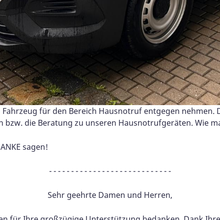
s Fahrzeug für den Bereich Hausnotruf entgegen nehmen. 
ion bzw. die Beratung zu unseren Hausnotrufgeräten. Wie ma
 DANKE sagen!
- - - - - - - - - - - - - - - - - - - - - - - - - - - -
Sehr geehrte Damen und Herren,
n für Ihre großzügige Unterstützung bedanken. Dank Ihre